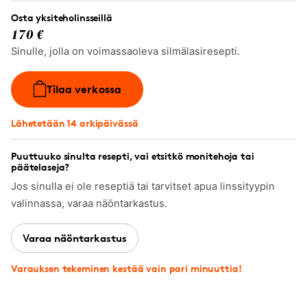
Osta yksiteholinsseillä
170 €
Sinulle, jolla on voimassaoleva silmälasiresepti.
Tilaa verkossa
Lähetetään 14 arkipäivässä
Puuttuuko sinulta resepti, vai etsitkö monitehoja tai
päätelaseja?
Jos sinulla ei ole reseptiä tai tarvitset apua linssityypin
valinnassa, varaa näöntarkastus.
Varaa näöntarkastus
Varauksen tekeminen kestää vain pari minuuttia!