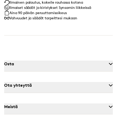
Ilmainen palautus, kokeile rauhassa kotona
Ilmaiset säädöt ja kiristykset Synsamin liikkeissä
Aina 90 päivän peruuttamisoikeus
Vahvuudet ja säädöt tarpeittesi mukaan
Osta
Ota yhteyttä
Meistä