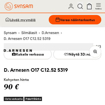
Valikko
Löydä myymälä
Varaa näöntarkastus
Synsam
Silmälasit
D.Arnesen
D. Arnesen O17 C12.52 5319
Kuva
2
/
3
Image
1
Image
(Current image)
2
Image
3
Kokeile verkossa
Näytä 3D:nä
D. Arnesen O17 C12.52 5319
Kehysten hinta
90 €
Osta verkosta
Pakettihinta