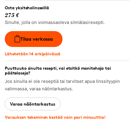
Osta yksiteholinsseillä
275 €
Sinulle, jolla on voimassaoleva silmälasiresepti.
Tilaa verkossa
Lähetetään 14 arkipäivässä
Puuttuuko sinulta resepti, vai etsitkö monitehoja tai
päätelaseja?
Jos sinulla ei ole reseptiä tai tarvitset apua linssityypin
valinnassa, varaa näöntarkastus.
Varaa näöntarkastus
Varauksen tekeminen kestää vain pari minuuttia!