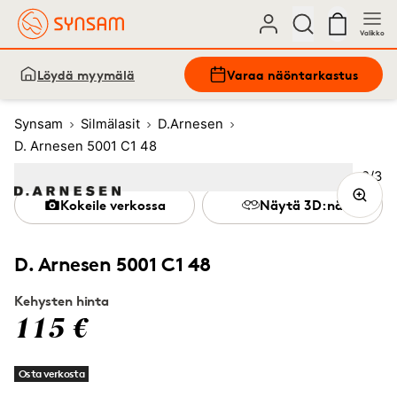
Valikko
Löydä myymälä
Varaa näöntarkastus
Synsam
Silmälasit
D.Arnesen
D. Arnesen 5001 C1 48
Kuva
2
/
3
Image
1
Image
(Current image)
2
Image
3
Kokeile verkossa
Näytä 3D:nä
D. Arnesen 5001 C1 48
Kehysten hinta
115 €
Osta verkosta