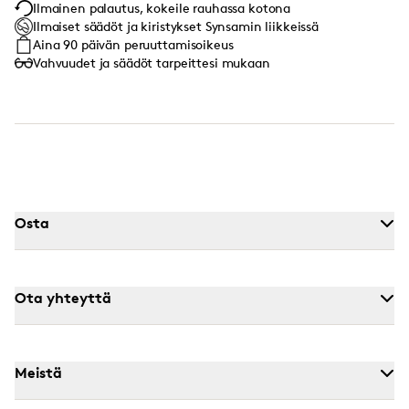
Ilmainen palautus, kokeile rauhassa kotona
Ilmaiset säädöt ja kiristykset Synsamin liikkeissä
Aina 90 päivän peruuttamisoikeus
Vahvuudet ja säädöt tarpeittesi mukaan
Osta
Ota yhteyttä
Meistä