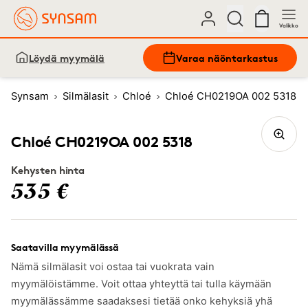
Valikko
Löydä myymälä
Varaa näöntarkastus
Synsam
Silmälasit
Chloé
Chloé CH0219OA 002 5318
Chloé CH0219OA 002 5318
Kehysten hinta
535 €
Saatavilla myymälässä
Nämä silmälasit voi ostaa tai vuokrata vain
myymälöistämme. Voit ottaa yhteyttä tai tulla käymään
myymälässämme saadaksesi tietää onko kehyksiä yhä