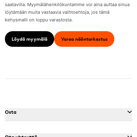
saatavilla. Myymälähenkilökuntamme voi aina auttaa sinua
löytämään muita vastaavia vaihtoehtoja, jos tämä
kehysmalli on loppu varastosta.
Löydä myymälä
Varaa näöntarkastus
Osta
Ota yhteyttä