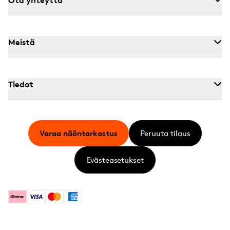
Meistä
Tiedot
Varaa näöntarkastus
Peruuta tilaus
Evästeasetukset
Klarna
Visa
Mastercard
American Express