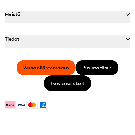
Meistä
Tiedot
Varaa näöntarkastus
Peruuta tilaus
Evästeasetukset
Klarna
Visa
Mastercard
American Express