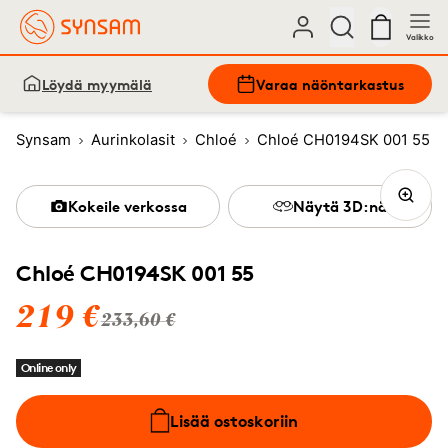
Valikko
Löydä myymälä
Varaa näöntarkastus
Synsam
Aurinkolasit
Chloé
Chloé CH0194SK 001 55
Kokeile verkossa
Näytä 3D:nä
Chloé CH0194SK 001 55
219 €
233,60 €
Online only
Lisää ostoskoriin