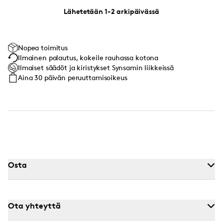
Lähetetään 1-2 arkipäivässä
Nopea toimitus
Ilmainen palautus, kokeile rauhassa kotona
Ilmaiset säädöt ja kiristykset Synsamin liikkeissä
Aina 30 päivän peruuttamisoikeus
Osta
Ota yhteyttä