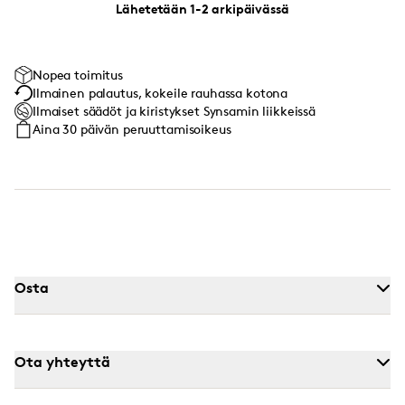
Lähetetään 1-2 arkipäivässä
Nopea toimitus
Ilmainen palautus, kokeile rauhassa kotona
Ilmaiset säädöt ja kiristykset Synsamin liikkeissä
Aina 30 päivän peruuttamisoikeus
Osta
Ota yhteyttä