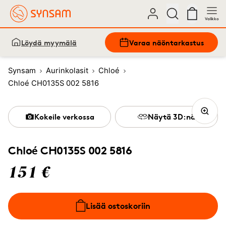
Valikko
Löydä myymälä
Varaa näöntarkastus
Synsam
Aurinkolasit
Chloé
Chloé CH0135S 002 5816
Kokeile verkossa
Näytä 3D:nä
Chloé CH0135S 002 5816
151 €
Lisää ostoskoriin