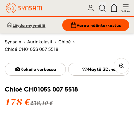
Valikko
Löydä myymälä
Varaa näöntarkastus
Synsam
Aurinkolasit
Chloé
Chloé CH0105S 007 5518
Kokeile verkossa
Näytä 3D:nä
Chloé CH0105S 007 5518
178 €
238,10 €