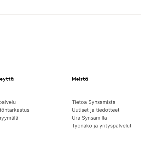
eyttä
Meistä
palvelu
Tietoa Synsamista
äöntarkastus
Uutiset ja tiedotteet
myymälä
Ura Synsamilla
Työnäkö ja yrityspalvelut