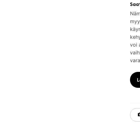
Saa
Nämä
myym
käy
keh
voi 
vaih
vara
L