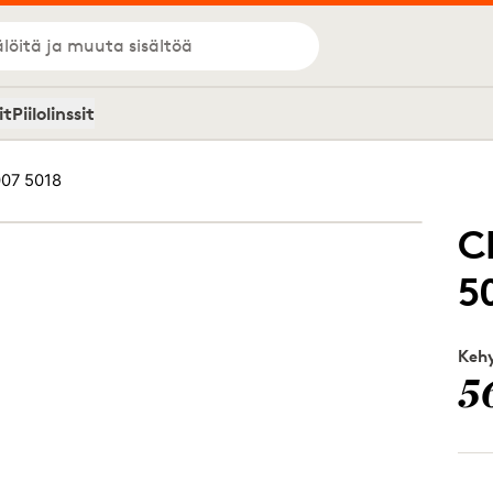
löitä ja muuta sisältöä
it
Piilolinssit
07 5018
C
5
Kehy
5