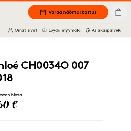
Varaa näöntarkastus
Omat sivut
Löydä myymälä
Asiakaspalvelu
hloé CH0034O 007
018
sten hinta
60 €