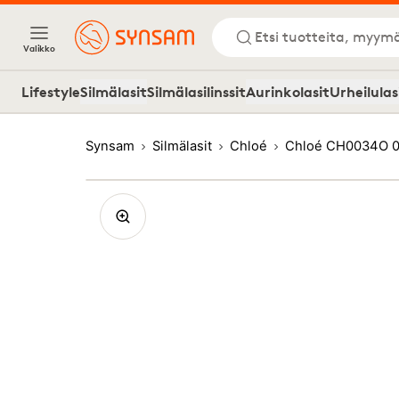
Etsi tuotteita, myymä
Valikko
Lifestyle
Silmälasit
Silmälasilinssit
Aurinkolasit
Urheilulas
Synsam
Silmälasit
Chloé
Chloé CH0034O 0