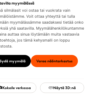
tavilla myymälässä
 silmälasit voi ostaa tai vuokrata vain
älöistämme. Voit ottaa yhteyttä tai tulla
mään myymälässämme saadaksesi tietää onko
yksiä yhä saatavilla. Myymälähenkilökuntamme
aina auttaa sinua löytämään muita vastaavia
toehtoja, jos tämä kehysmalli on loppu
stosta.
öydä myymälä
Varaa näöntarkastus
Kokeile verkossa
Näytä 3D:nä