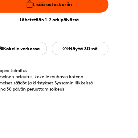
Lisää ostoskoriin
Lähetetään 1-2 arkipäivässä
Kokeile verkossa
Näytä 3D:nä
opea toimitus
lmainen palautus, kokeile rauhassa kotona
lmaiset säädöt ja kiristykset Synsamin liikkeissä
ina 30 päivän peruuttamisoikeus