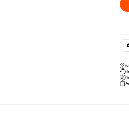
N
I
I
A