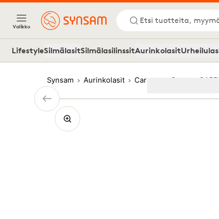
Etsi tuotteita, myymä
Valikko
Lifestyle
Silmälasit
Silmälasilinssit
Aurinkolasit
Urheilulas
Synsam
Aurinkolasit
Carrera
Carrera CARR
Image
1