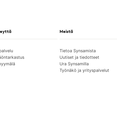
eyttä
Meistä
palvelu
Tietoa Synsamista
äöntarkastus
Uutiset ja tiedotteet
myymälä
Ura Synsamilla
Työnäkö ja yrityspalvelut