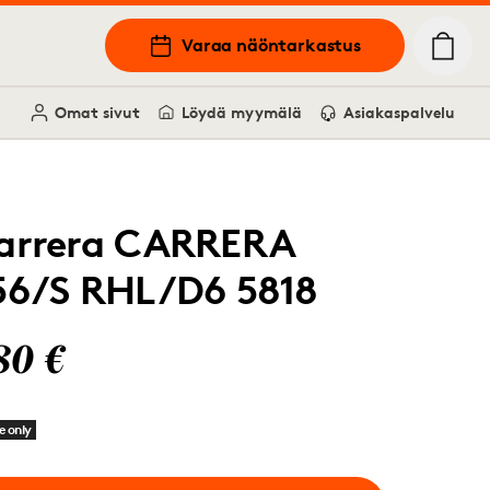
Varaa näöntarkastus
Omat sivut
Löydä myymälä
Asiakaspalvelu
arrera CARRERA
56/S RHL/D6 5818
80 €
e only