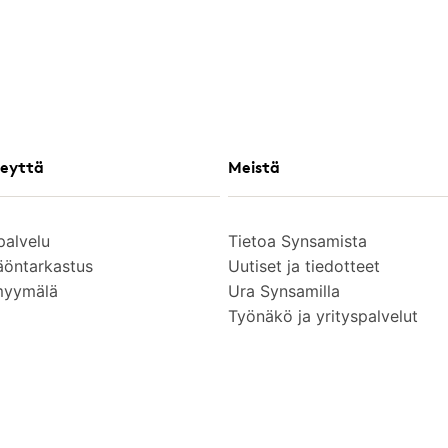
eyttä
Meistä
palvelu
Tietoa Synsamista
äöntarkastus
Uutiset ja tiedotteet
myymälä
Ura Synsamilla
Työnäkö ja yrityspalvelut