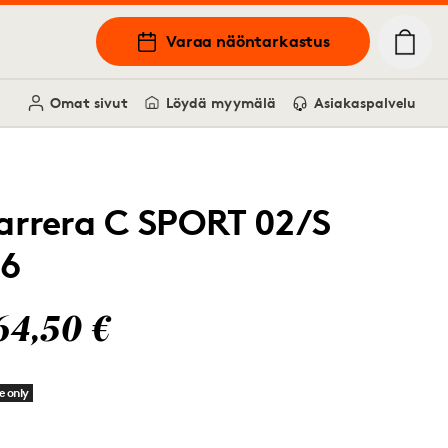
Varaa näöntarkastus
Omat sivut
Löydä myymälä
Asiakaspalvelu
arrera C SPORT 02/S
46
64,50 €
e only