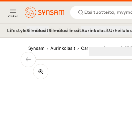
Etsi tuotteita, myymä
Valikko
Lifestyle
Silmälasit
Silmälasilinssit
Aurinkolasit
Urheilulas
Synsam
Aurinkolasit
Carrera
Carrera C SP
Image
1