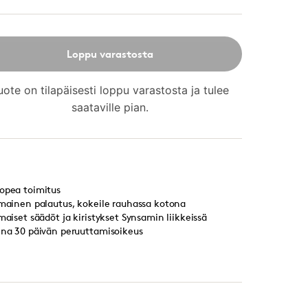
Loppu varastosta
uote on tilapäisesti loppu varastosta ja tulee
saataville pian.
opea toimitus
lmainen palautus, kokeile rauhassa kotona
lmaiset säädöt ja kiristykset Synsamin liikkeissä
ina 30 päivän peruuttamisoikeus