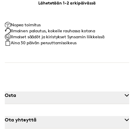
Lähetetään 1-2 arkipäivässä
Nopea toimitus
Ilmainen palautus, kokeile rauhassa kotona
Ilmaiset säädöt ja kiristykset Synsamin liikkeissä
Aina 30 päivän peruuttamisoikeus
Osta
Ota yhteyttä