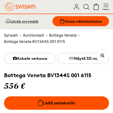
Valikko
Löydä myymälä
Varaa näöntarkastus
Synsam
Aurinkolasit
Bottega Veneta
Bottega Veneta BV1344S 001 6115
Kokeile verkossa
Näytä 3D:nä
Bottega Veneta BV1344S 001 6115
556 €
Lisää ostoskoriin