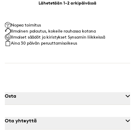
Lähetetään 1-2 arkipäivässä
Nopea toimitus
Ilmainen palautus, kokeile rauhassa kotona
Ilmaiset säädöt ja kiristykset Synsamin liikkeissä
Aina 30 päivän peruuttamisoikeus
Osta
Ota yhteyttä