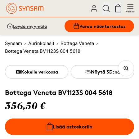
Valikko
Löydä myymälä
Varaa näöntarkastus
Synsam
Aurinkolasit
Bottega Veneta
Bottega Veneta BV1123S 004 5618
Kokeile verkossa
Näytä 3D:nä
Bottega Veneta BV1123S 004 5618
356,50 €
Lisää ostoskoriin