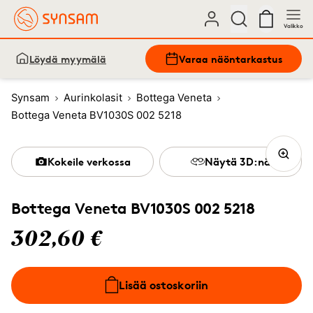
Valikko
Löydä myymälä
Varaa näöntarkastus
Synsam
Aurinkolasit
Bottega Veneta
Bottega Veneta BV1030S 002 5218
Kokeile verkossa
Näytä 3D:nä
Bottega Veneta BV1030S 002 5218
302,60 €
Lisää ostoskoriin