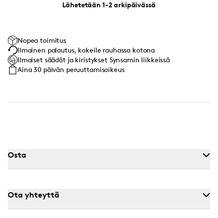
Lähetetään 1-2 arkipäivässä
Nopea toimitus
Ilmainen palautus, kokeile rauhassa kotona
Ilmaiset säädöt ja kiristykset Synsamin liikkeissä
Aina 30 päivän peruuttamisoikeus
Osta
Ota yhteyttä