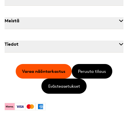
Meistä
Tiedot
Varaa näöntarkastus
Peruuta tilaus
Evästeasetukset
Klarna
Visa
Mastercard
American Express