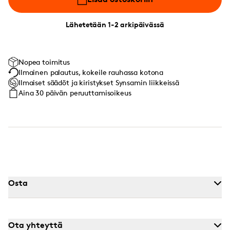
Lähetetään 1-2 arkipäivässä
Nopea toimitus
Ilmainen palautus, kokeile rauhassa kotona
Ilmaiset säädöt ja kiristykset Synsamin liikkeissä
Aina 30 päivän peruuttamisoikeus
Osta
Ota yhteyttä