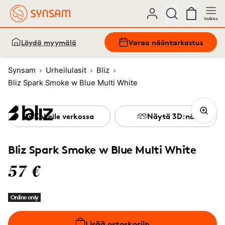
Valikko
Löydä myymälä
Varaa näöntarkastus
Synsam
Urheilulasit
Bliz
Bliz Spark Smoke w Blue Multi White
Kokeile verkossa
Näytä 3D:nä
Bliz Spark Smoke w Blue Multi White
57 €
Online only
Lisää ostoskoriin