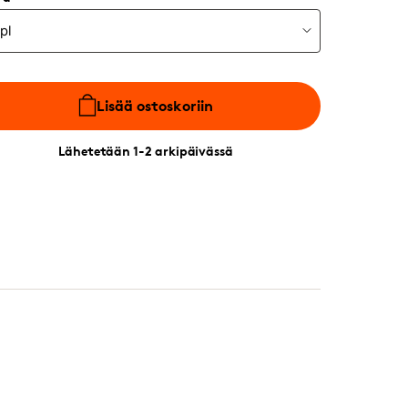
Lisää ostoskoriin
Lähetetään 1-2 arkipäivässä