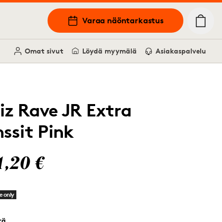
Varaa näöntarkastus
Omat sivut
Löydä myymälä
Asiakaspalvelu
liz Rave JR Extra
nssit Pink
1,20 €
e only
rä