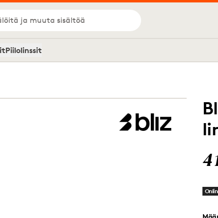
löitä ja muuta sisältöä
it
Piilolinssit
B
li
4
Onlin
Mää