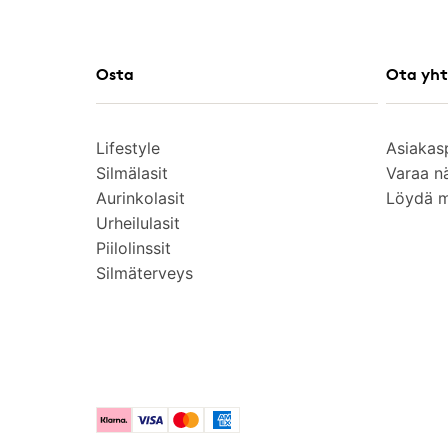
Osta
Ota yht
Lifestyle
Asiakas
Silmälasit
Varaa n
Aurinkolasit
Löydä 
Urheilulasit
Piilolinssit
Silmäterveys
Klarna
Visa
Mastercard
American Express