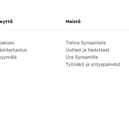
eyttä
Meistä
palvelu
Tietoa Synsamista
äöntarkastus
Uutiset ja tiedotteet
myymälä
Ura Synsamilla
Työnäkö ja yrityspalvelut