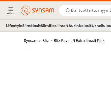
Etsi tuotteita, myymä
Valikko
Lifestyle
Silmälasit
Silmälasilinssit
Aurinkolasit
Urheilulas
Synsam
Bliz
Bliz Rave JR Extra linssit Pink