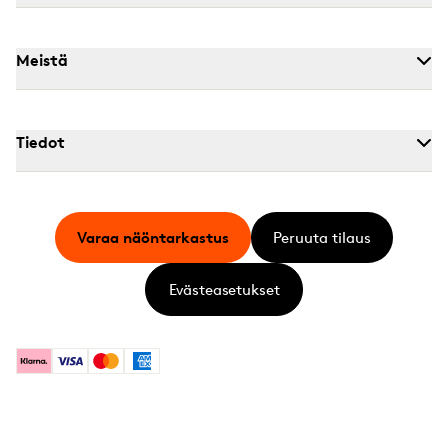
Meistä
Tiedot
Varaa näöntarkastus
Peruuta tilaus
Evästeasetukset
Klarna
Visa
Mastercard
American Express