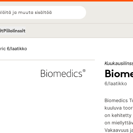
löitä ja muuta sisältöä
it
Piilolinssit
ic 6/laatikko
Kuukausilinss
Biome
6/laatikko
Biomedics T
kuuluva toori
on kehitetty
on miellyttä
Vakaavuus ja