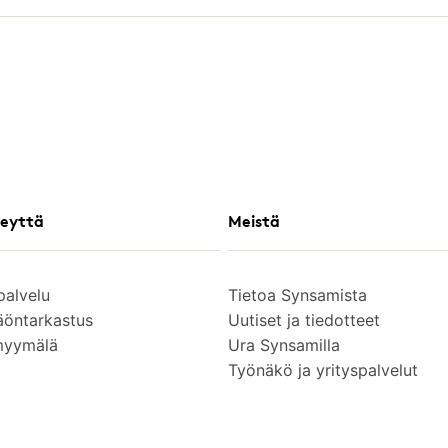
eyttä
Meistä
palvelu
Tietoa Synsamista
äöntarkastus
Uutiset ja tiedotteet
myymälä
Ura Synsamilla
Työnäkö ja yrityspalvelut