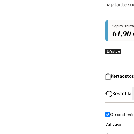
hajataitteisu
Sopimushint
61,90 
Lifestyle
Ostotyyppi
Kertaostos
Kestotila
Oikea silmä
Vahvuus