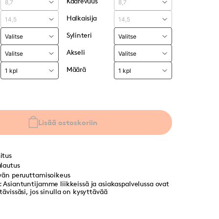
Kaarevuus
Halkaisija
Sylinteri
Akseli
Määrä
Lisää ostoskoriin
itus
lautus
vän peruuttamisoikeus
 Asiantuntijamme liikkeissä ja asiakaspalvelussa ovat
ävissäsi, jos sinulla on kysyttävää