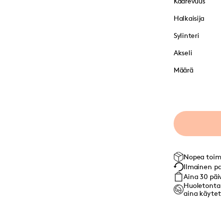
Kaarevuus
Halkaisija
Sylinteri
Akseli
Määrä
Nopea toim
Ilmainen pa
Aina 30 päi
Huoletonta:
aina käytett