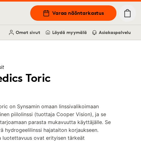
Varaa näöntarkastus
Omat sivut
Löydä myymälä
Asiakaspalvelu
it
dics Toric
oric on Synsamin omaan linssivalikoimaan
nen piilolinssi (tuottaja Cooper Vision), ja se
 tarjoamaan parasta mukavuutta käyttäjälle. Se
vä hydrogeelilinssi hajataiton korjaukseen.
 luotettavuus ovat erityisen tärkeät