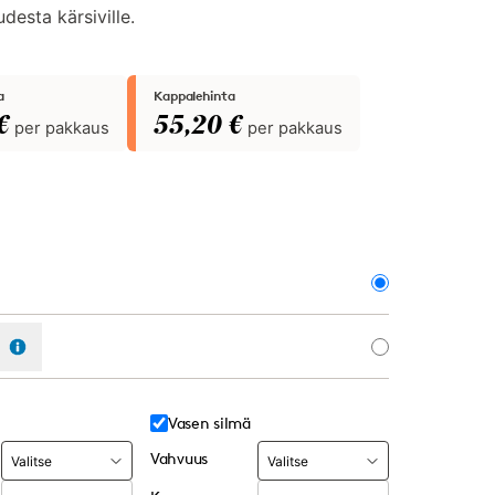
udesta kärsiville.
a
Kappalehinta
€
55,20 €
per pakkaus
per pakkaus
us
Vasen silmä
Vahvuus