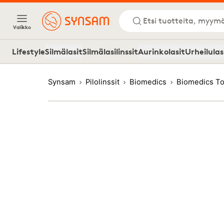
Etsi tuotteita, myymä
Valikko
Lifestyle
Silmälasit
Silmälasilinssit
Aurinkolasit
Urheilulas
Synsam
Pilolinssit
Biomedics
Biomedics Tor