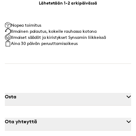
Lähetetään 1-2 arkipäivässä
Nopea toimitus
Ilmainen palautus, kokeile rauhassa kotona
Ilmaiset säädöt ja kiristykset Synsamin liikkeissä
Aina 30 päivän peruuttamisoikeus
Osta
Ota yhteyttä