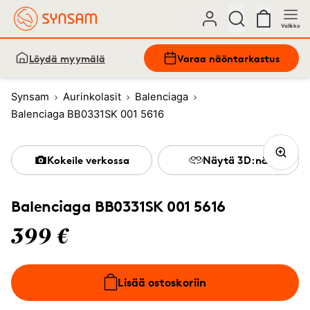
Valikko
Löydä myymälä
Varaa näöntarkastus
Synsam
Aurinkolasit
Balenciaga
Balenciaga BB0331SK 001 5616
Kokeile verkossa
Näytä 3D:nä
Balenciaga BB0331SK 001 5616
399 €
Lisää ostoskoriin