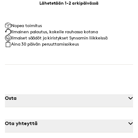
Lähetetään 1-2 arkipäivässä
Nopea toimitus
Ilmainen palautus, kokeile rauhassa kotona
Ilmaiset säädöt ja kiristykset Synsamin liikkeissä
Aina 30 päivän peruuttamisoikeus
Osta
Ota yhteyttä