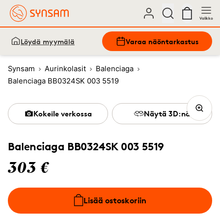
Valikko
Löydä myymälä
Varaa näöntarkastus
Synsam
Aurinkolasit
Balenciaga
Balenciaga BB0324SK 003 5519
Kokeile verkossa
Näytä 3D:nä
Balenciaga BB0324SK 003 5519
303 €
Lisää ostoskoriin