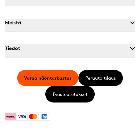
Meistä
Tiedot
Varaa näöntarkastus
Peruuta tilaus
Evästeasetukset
Klarna
Visa
Mastercard
American Express