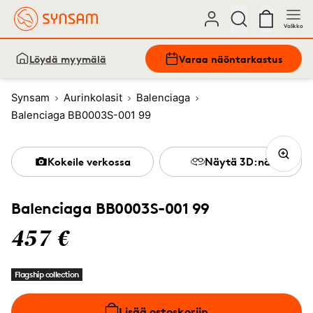
Valikko
Löydä myymälä
Varaa näöntarkastus
Synsam
Aurinkolasit
Balenciaga
Balenciaga BB0003S-001 99
Kokeile verkossa
Näytä 3D:nä
Balenciaga BB0003S-001 99
457 €
Flagship collection
Lisää ostoskoriin