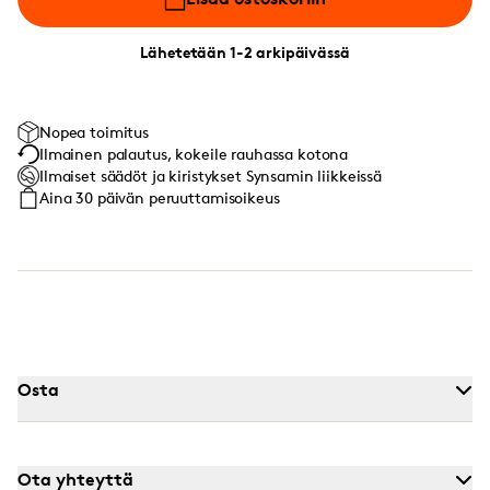
Lähetetään 1-2 arkipäivässä
Nopea toimitus
Ilmainen palautus, kokeile rauhassa kotona
Ilmaiset säädöt ja kiristykset Synsamin liikkeissä
Aina 30 päivän peruuttamisoikeus
Osta
Ota yhteyttä