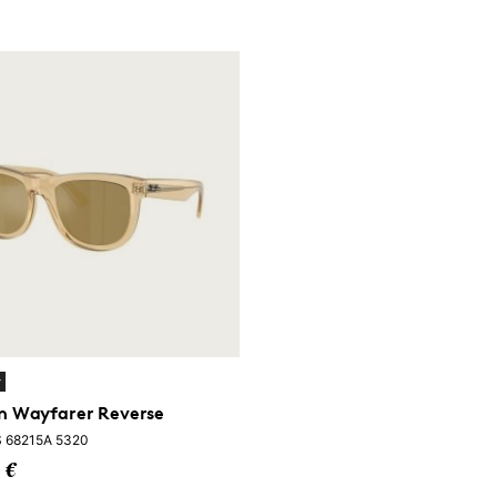
y
n Wayfarer Reverse
 68215A 5320
 €