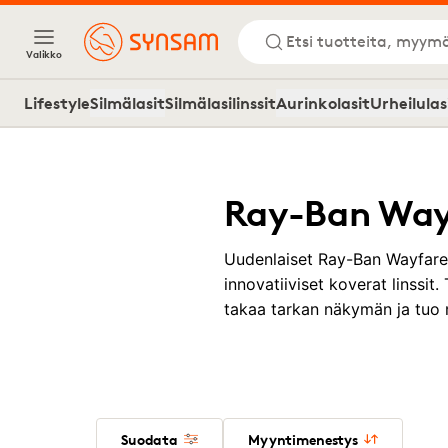
Etsi tuotteita, myymä
Valikko
Lifestyle
Silmälasit
Silmälasilinssit
Aurinkolasit
Urheilulas
Ray-Ban Wayf
Uudenlaiset Ray-Ban Wayfarer
innovatiiviset koverat linssit
takaa tarkan näkymän ja tuo
Suodata
Myyntimenestys