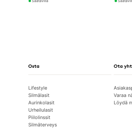
Saatavilla
Saatavil
Osta
Ota yht
Lifestyle
Asiakas
Silmälasit
Varaa n
Aurinkolasit
Löydä 
Urheilulasit
Piilolinssit
Silmäterveys