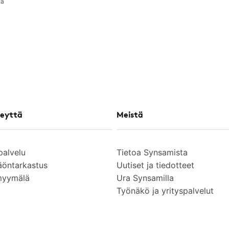
la
eyttä
Meistä
palvelu
Tietoa Synsamista
äöntarkastus
Uutiset ja tiedotteet
myymälä
Ura Synsamilla
Työnäkö ja yrityspalvelut