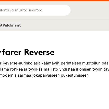
löitä ja muuta sisältöä
it
Piilolinssit
arer Reverse
 Reverse-aurinkolasit kääntävät perinteisen muotoilun pääl
. Tämä rohkea ja tyylikäs mallisto yhdistää ikonisen tyylin t
 modernia särmää jokapäiväiseen pukeutumiseen.