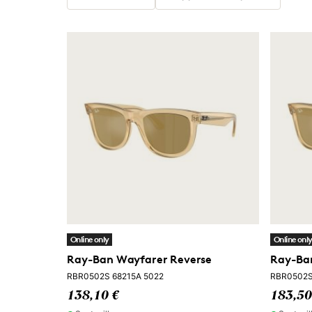
Online only
Online onl
Ray-Ban Wayfarer Reverse
Ray-Ba
RBR0502S 68215A 5022
RBR0502S
138,10 €
183,50