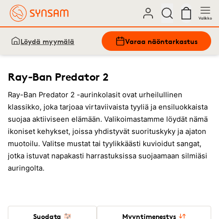
Valikko
Löydä myymälä
Varaa näöntarkastus
Ray-Ban Predator 2
Ray-Ban Predator 2 -aurinkolasit ovat urheilullinen
klassikko, joka tarjoaa virtaviivaista tyyliä ja ensiluokkaista
suojaa aktiiviseen elämään. Valikoimastamme löydät nämä
ikoniset kehykset, joissa yhdistyvät suorituskyky ja ajaton
muotoilu. Valitse mustat tai tyylikkäästi kuvioidut sangat,
jotka istuvat napakasti harrastuksissa suojaamaan silmiäsi
auringolta.
Suodata
Myyntimenestys