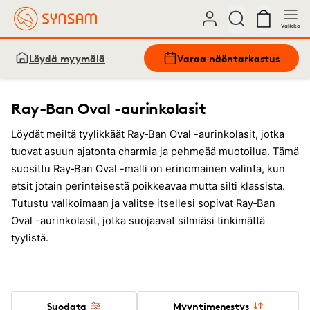
Valikko
Löydä myymälä
Varaa näöntarkastus
Ray-Ban Oval -aurinkolasit
Löydät meiltä tyylikkäät Ray‑Ban Oval -aurinkolasit, jotka
tuovat asuun ajatonta charmia ja pehmeää muotoilua. Tämä
suosittu Ray‑Ban Oval -malli on erinomainen valinta, kun
etsit jotain perinteisestä poikkeavaa mutta silti klassista.
Tutustu valikoimaan ja valitse itsellesi sopivat Ray‑Ban
Oval -aurinkolasit, jotka suojaavat silmiäsi tinkimättä
tyylistä.
Suodata
Myyntimenestys