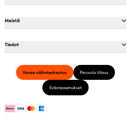
Meistä
Tiedot
Varaa näöntarkastus
Peruuta tilaus
Evästeasetukset
Klarna
Visa
Mastercard
American Express