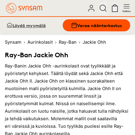
Valikko
Löydä myymälä
Varaa näöntarkastus
Synsam
Aurinkolasit
Ray-Ban
Jackie Ohh
Ray-Ban Jackie Ohh
Ray-Banin Jackie Ohh -aurinkolasit ovat tyylikkäät ja
pyöristetyt kehykset. Täältä löydät sekä Jackie Ohh että
Jackie Ohh II. Jackie Ohh on klassinen suorakaiteen
muotoinen malli pyöristetyillä kulmilla. Jackie Ohh II on
erottuva versio, jossa on suuremmat linssit ja
pyöristetymmät kulmat. Niissä on naisellisempi ilme.
Aurinkolasit on luotu naisille, jotka haluavat tulla nähdyiksi
ja tehdä vaikutuksen. Molemmat mallit ovat saatavilla
eri väreissä ja kuvioissa. Tuo tyylikäs puolesi esille Ray-
Ban Jackie Ohh aurinkolaseilla.