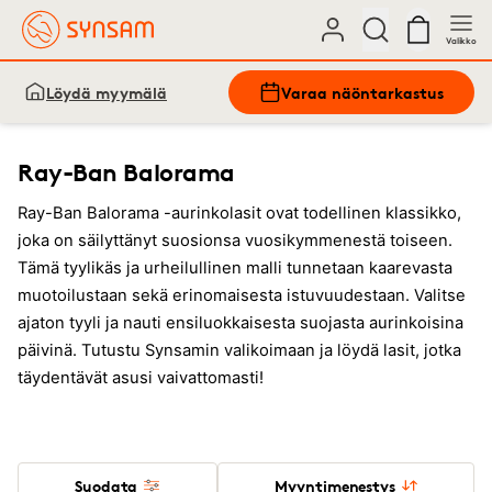
Valikko
Löydä myymälä
Varaa näöntarkastus
Ray-Ban Balorama
Ray-Ban Balorama -aurinkolasit ovat todellinen klassikko,
joka on säilyttänyt suosionsa vuosikymmenestä toiseen.
Tämä tyylikäs ja urheilullinen malli tunnetaan kaarevasta
muotoilustaan sekä erinomaisesta istuvuudestaan. Valitse
ajaton tyyli ja nauti ensiluokkaisesta suojasta aurinkoisina
päivinä. Tutustu Synsamin valikoimaan ja löydä lasit, jotka
täydentävät asusi vaivattomasti!
Suodata
Myyntimenestys