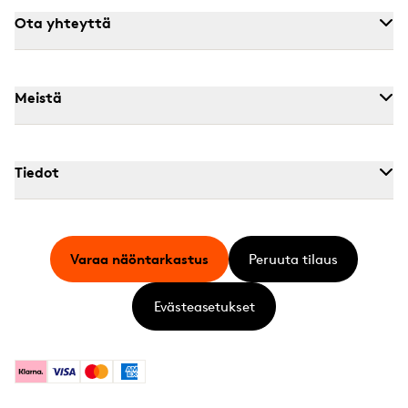
Ota yhteyttä
Meistä
Tiedot
Varaa näöntarkastus
Peruuta tilaus
Evästeasetukset
Klarna
Visa
Mastercard
American Express