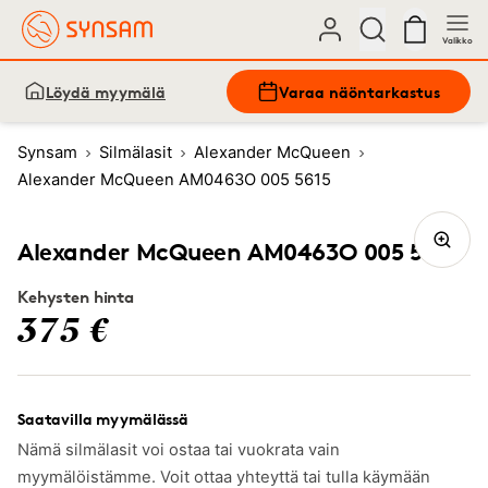
Valikko
Löydä myymälä
Varaa näöntarkastus
Synsam
Silmälasit
Alexander McQueen
Alexander McQueen AM0463O 005 5615
Alexander McQueen AM0463O 005 5615
Kehysten hinta
375 €
Saatavilla myymälässä
Nämä silmälasit voi ostaa tai vuokrata vain
myymälöistämme. Voit ottaa yhteyttä tai tulla käymään