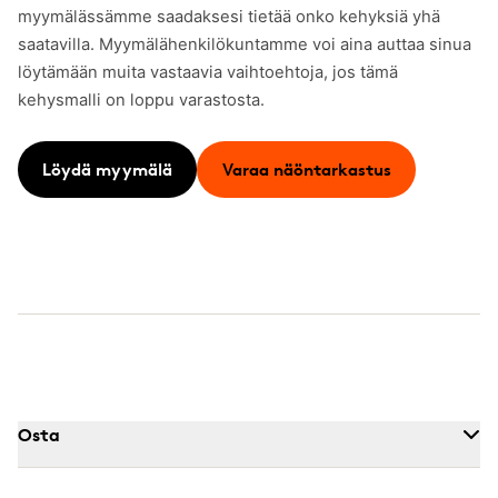
myymälässämme saadaksesi tietää onko kehyksiä yhä
saatavilla. Myymälähenkilökuntamme voi aina auttaa sinua
löytämään muita vastaavia vaihtoehtoja, jos tämä
kehysmalli on loppu varastosta.
Löydä myymälä
Varaa näöntarkastus
Osta