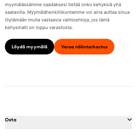
myymälässämme saadaksesi tietää onko kehyksiä yhä
saatavilla. Myymälähenkilökuntamme voi aina auttaa sinua
löytämään muita vastaavia vaihtoehtoja, jos tämä
kehysmalli on loppu varastosta.
Löydä myymälä
Varaa näöntarkastus
Osta