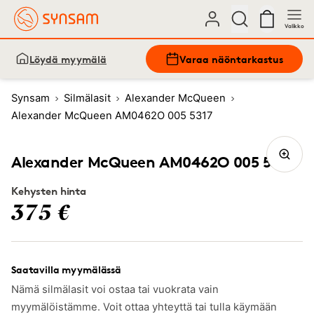
Valikko
Löydä myymälä
Varaa näöntarkastus
Synsam
Silmälasit
Alexander McQueen
Alexander McQueen AM0462O 005 5317
Alexander McQueen AM0462O 005 5317
Kehysten hinta
375 €
Saatavilla myymälässä
Nämä silmälasit voi ostaa tai vuokrata vain
myymälöistämme. Voit ottaa yhteyttä tai tulla käymään