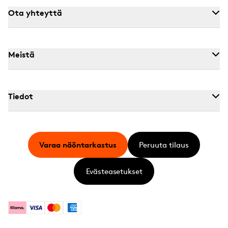
Ota yhteyttä
Meistä
Tiedot
Varaa näöntarkastus
Peruuta tilaus
Evästeasetukset
Klarna
Visa
Mastercard
American Express