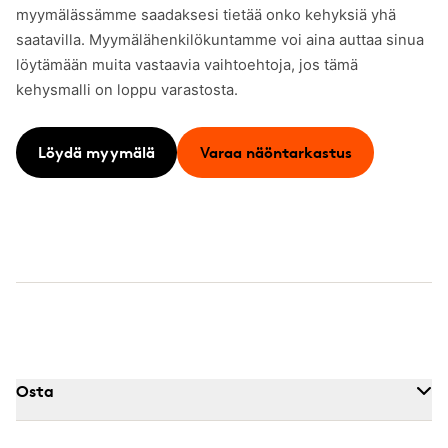
myymälässämme saadaksesi tietää onko kehyksiä yhä
saatavilla. Myymälähenkilökuntamme voi aina auttaa sinua
löytämään muita vastaavia vaihtoehtoja, jos tämä
kehysmalli on loppu varastosta.
Löydä myymälä
Varaa näöntarkastus
Osta