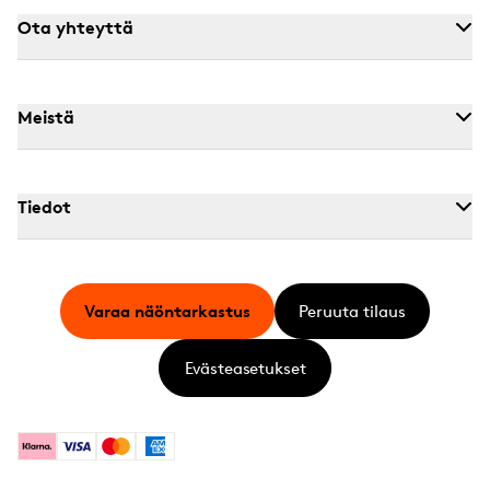
Ota yhteyttä
Meistä
Tiedot
Varaa näöntarkastus
Peruuta tilaus
Evästeasetukset
Klarna
Visa
Mastercard
American Express