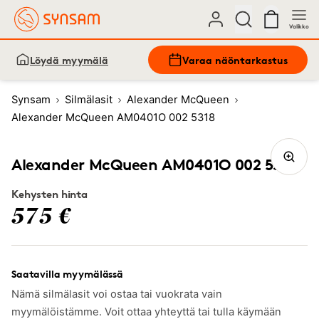
Valikko
Löydä myymälä
Varaa näöntarkastus
Synsam
Silmälasit
Alexander McQueen
Alexander McQueen AM0401O 002 5318
Alexander McQueen AM0401O 002 5318
Kehysten hinta
575 €
Saatavilla myymälässä
Nämä silmälasit voi ostaa tai vuokrata vain
myymälöistämme. Voit ottaa yhteyttä tai tulla käymään