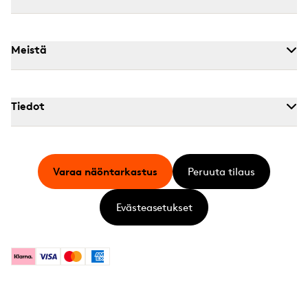
Meistä
Tiedot
Varaa näöntarkastus
Peruuta tilaus
Evästeasetukset
Klarna
Visa
Mastercard
American Express