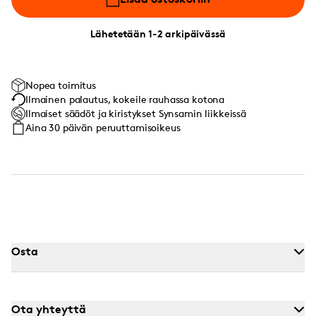
Lähetetään 1-2 arkipäivässä
Nopea toimitus
Ilmainen palautus, kokeile rauhassa kotona
Ilmaiset säädöt ja kiristykset Synsamin liikkeissä
Aina 30 päivän peruuttamisoikeus
Osta
Ota yhteyttä