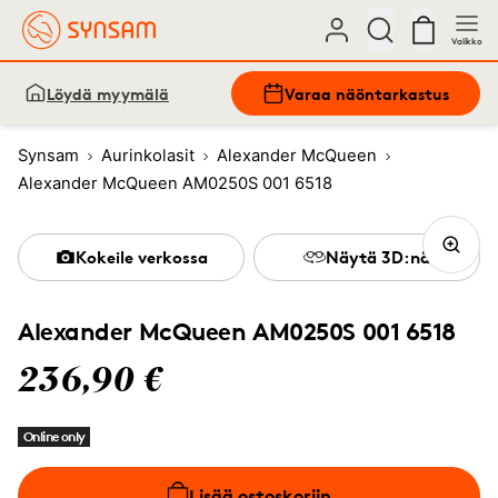
Valikko
Löydä myymälä
Varaa näöntarkastus
Synsam
Aurinkolasit
Alexander McQueen
Alexander McQueen AM0250S 001 6518
Kokeile verkossa
Näytä 3D:nä
Alexander McQueen AM0250S 001 6518
236,90 €
Online only
Lisää ostoskoriin