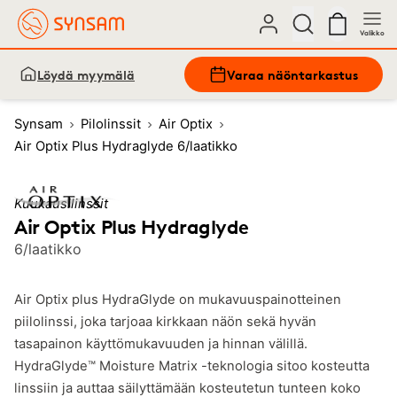
Valikko
Löydä myymälä
Varaa näöntarkastus
Synsam
Pilolinssit
Air Optix
Air Optix Plus Hydraglyde 6/laatikko
Kuukausilinssit
Air Optix Plus Hydraglyde
6/laatikko
Air Optix plus HydraGlyde on mukavuuspainotteinen
piilolinssi, joka tarjoaa kirkkaan näön sekä hyvän
tasapainon käyttömukavuuden ja hinnan välillä.
HydraGlyde™ Moisture Matrix -teknologia sitoo kosteutta
linssiin ja auttaa säilyttämään kosteutetun tunteen koko