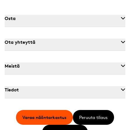
Osta
Ota yhteyttä
Meistä
Tiedot
Varaa näöntarkastus
Peruuta tilaus