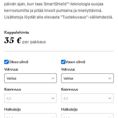
päivän ajan, kun taas SmartShield™-teknologia suojaa
kerrostumilta ja pitää linssit puhtaina ja miellyttävinä.
Lisätietoja löydät alla olevasta "Tuotekuvaus"-välilehdestä.
Kappalehinta
35 €
per pakkaus
Oikea silmä
Vasen silmä
Vahvuus
Vahvuus
Kaarevuus
Kaarevuus
Halkaisija
Halkaisija