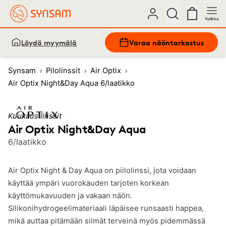
Valikko
Löydä myymälä
Varaa näöntarkastus
Synsam
Pilolinssit
Air Optix
Air Optix Night&Day Aqua 6/laatikko
Kuukausilinssit
Air Optix Night&Day Aqua
6/laatikko
Air Optix Night & Day Aqua on piilolinssi, jota voidaan
käyttää ympäri vuorokauden tarjoten korkean
käyttömukavuuden ja vakaan näön.
Silikonihydrogeelimateriaali läpäisee runsaasti happea,
mikä auttaa pitämään silmät terveinä myös pidemmässä