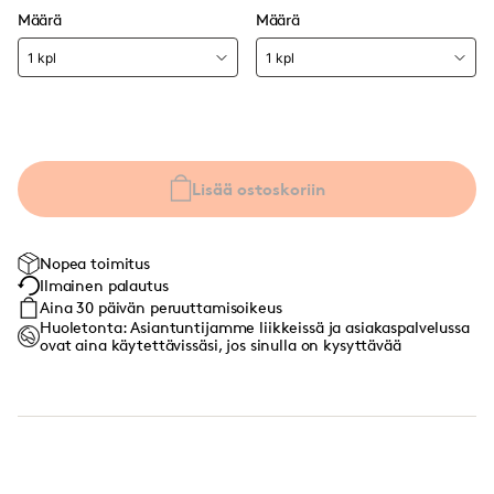
Määrä
Määrä
Lisää ostoskoriin
Nopea toimitus
Ilmainen palautus
Aina 30 päivän peruuttamisoikeus
Huoletonta: Asiantuntijamme liikkeissä ja asiakaspalvelussa
ovat aina käytettävissäsi, jos sinulla on kysyttävää