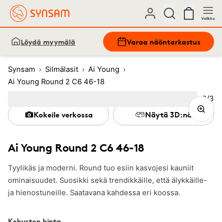
Valikko
Löydä myymälä
Varaa näöntarkastus
Synsam
Silmälasit
Ai Young
Ai Young Round 2 C6 46-18
Kuva
2
/
3
Image
1
Image
(Current image)
2
Image
3
Kokeile verkossa
Näytä 3D:nä
Ai Young Round 2 C6 46-18
Tyylikäs ja moderni. Round tuo esiin kasvojesi kauniit
ominaisuudet. Suosikki sekä trendikkäille, että älykkäille-
ja hienostuneille. Saatavana kahdessa eri koossa.
Kehysten hinta