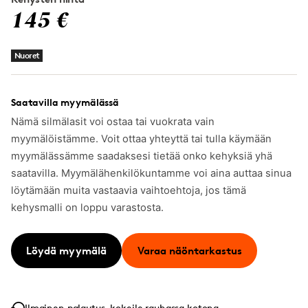
145 €
Nuoret
Saatavilla myymälässä
Nämä silmälasit voi ostaa tai vuokrata vain
myymälöistämme. Voit ottaa yhteyttä tai tulla käymään
myymälässämme saadaksesi tietää onko kehyksiä yhä
saatavilla. Myymälähenkilökuntamme voi aina auttaa sinua
löytämään muita vastaavia vaihtoehtoja, jos tämä
kehysmalli on loppu varastosta.
Löydä myymälä
Varaa näöntarkastus
Ilmainen palautus, kokeile rauhassa kotona