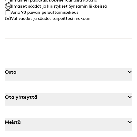
Ilmaiset säädöt ja kiristykset Synsamin liikkeissä
Aina 90 päivän peruuttamisoikeus
Vahvuudet ja säädöt tarpeittesi mukaan
Osta
Ota yhteyttä
Meistä