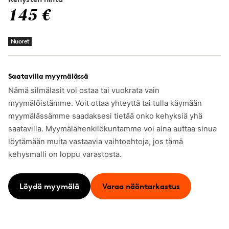
145 €
Nuoret
Saatavilla myymälässä
Nämä silmälasit voi ostaa tai vuokrata vain
myymälöistämme. Voit ottaa yhteyttä tai tulla käymään
myymälässämme saadaksesi tietää onko kehyksiä yhä
saatavilla. Myymälähenkilökuntamme voi aina auttaa sinua
löytämään muita vastaavia vaihtoehtoja, jos tämä
kehysmalli on loppu varastosta.
Löydä myymälä
Varaa näöntarkastus