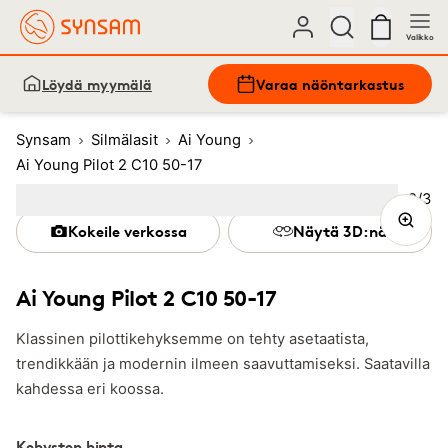
Valikko
Löydä myymälä
Varaa näöntarkastus
Synsam
Silmälasit
Ai Young
Ai Young Pilot 2 C10 50-17
Kuva
2
/
3
Image
1
Image
(Current image)
2
Image
3
Kokeile verkossa
Näytä 3D:nä
Ai Young Pilot 2 C10 50-17
Klassinen pilottikehyksemme on tehty asetaatista,
trendikkään ja modernin ilmeen saavuttamiseksi. Saatavilla
kahdessa eri koossa.
Kehysten hinta