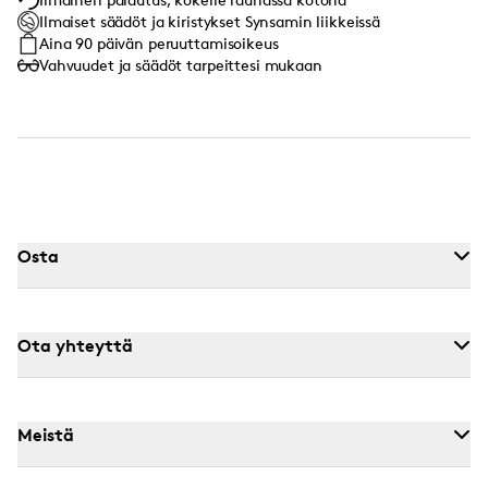
Ilmaiset säädöt ja kiristykset Synsamin liikkeissä
Aina 90 päivän peruuttamisoikeus
Vahvuudet ja säädöt tarpeittesi mukaan
Osta
Ota yhteyttä
Meistä