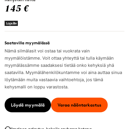
145 €
Lapsille
Saatavilla myymälässä
Nämä silmälasit voi ostaa tai vuokrata vain
myymälöistämme. Voit ottaa yhteyttä tai tulla käymään
myymälässämme saadaksesi tietää onko kehyksiä yhä
saatavilla. Myymälähenkilökuntamme voi aina auttaa sinua
löytämään muita vastaavia vaihtoehtoja, jos tämä
kehysmalli on loppu varastosta.
Löydä myymälä
Varaa näöntarkastus
Ilmainen palautus, kokeile rauhassa kotona