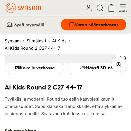
Valikko
Löydä myymälä
Varaa näöntarkastus
Synsam
Silmälasit
Ai Kids
Ai Kids Round 2 C27 44-17
Kuva
2
/
3
Image
1
Image
(Current image)
2
Image
3
Kokeile verkossa
Näytä 3D:nä
Ai Kids Round 2 C27 44-17
Tyylikäs ja moderni. Round tuo esiin kasvojesi kauniit
ominaisuudet. Suosikki sekä trendikkäille, että älykkäille-
ja hienostuneille. Saatavana kahdessa eri koossa.
Kehysten hinta