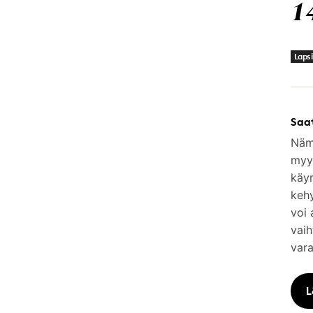
1
Lapsi
Saa
Nämä
myym
käy
keh
voi 
vaih
vara
L