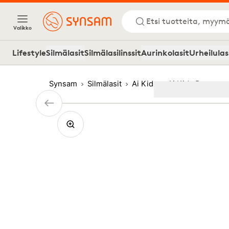
Etsi tuotteita, myymä
Valikko
Lifestyle
Silmälasit
Silmälasilinssit
Aurinkolasit
Urheilulas
Synsam
Silmälasit
Ai Kids
Ai Kids Rectangu
Image
1