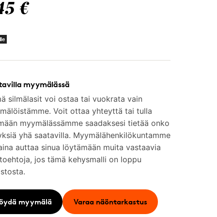
45 €
lle
tavilla myymälässä
 silmälasit voi ostaa tai vuokrata vain
älöistämme. Voit ottaa yhteyttä tai tulla
mään myymälässämme saadaksesi tietää onko
yksiä yhä saatavilla. Myymälähenkilökuntamme
aina auttaa sinua löytämään muita vastaavia
toehtoja, jos tämä kehysmalli on loppu
stosta.
öydä myymälä
Varaa näöntarkastus