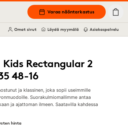
Varaa näöntarkastus
Omat sivut
Löydä myymälä
Asiakaspalvelu
i Kids Rectangular 2
35 48-16
ostunut ja klassinen, joka sopii useimmille
vonmuodoille. Suorakulmiomallimme antaa
kaan ja ajattoman ilmeen. Saatavilla kahdessa
sten hinta