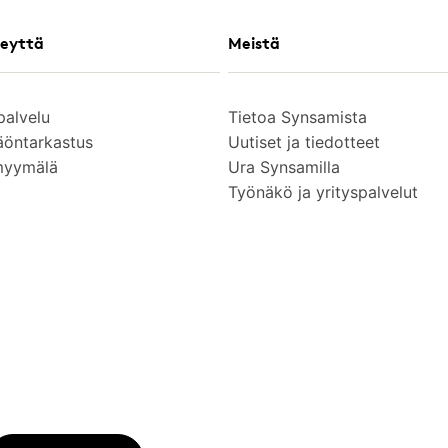
eyttä
Meistä
palvelu
Tietoa Synsamista
äöntarkastus
Uutiset ja tiedotteet
myymälä
Ura Synsamilla
Työnäkö ja yrityspalvelut