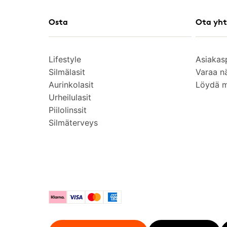
Osta
Ota yht
Lifestyle
Asiakas
Silmälasit
Varaa n
Aurinkolasit
Löydä 
Urheilulasit
Piilolinssit
Silmäterveys
Klarna
Visa
Mastercard
American Express