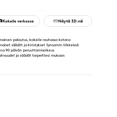
Kokeile verkossa
Näytä 3D:nä
lmainen palautus, kokeile rauhassa kotona
lmaiset säädöt ja kiristykset Synsamin liikkeissä
ina 90 päivän peruuttamisoikeus
ahvuudet ja säädöt tarpeittesi mukaan