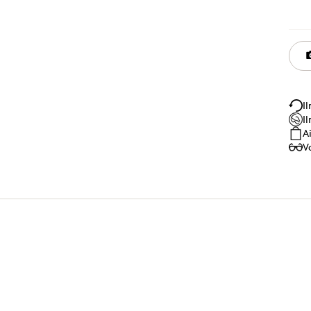
I
I
A
V