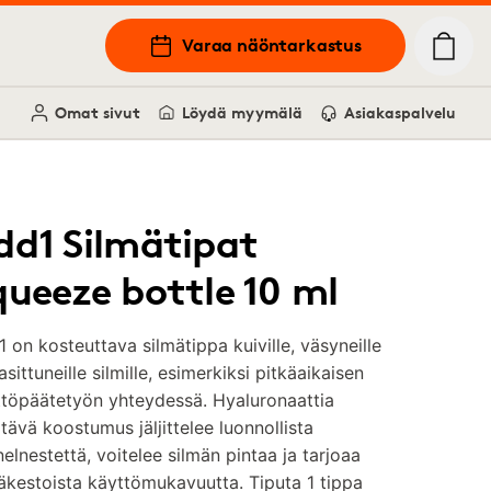
Varaa näöntarkastus
Omat sivut
Löydä myymälä
Asiakaspalvelu
dd1 Silmätipat
queeze bottle 10 ml
 on kosteuttava silmätippa kuiville, väsyneille
rasittuneille silmille, esimerkiksi pitkäaikaisen
ttöpäätetyön yhteydessä. Hyaluronaattia
ltävä koostumus jäljittelee luonnollista
elnestettä, voitelee silmän pintaa ja tarjoaa
äkestoista käyttömukavuutta. Tiputa 1 tippa