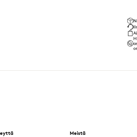
N
I
A
H
a
o
eyttä
Meistä