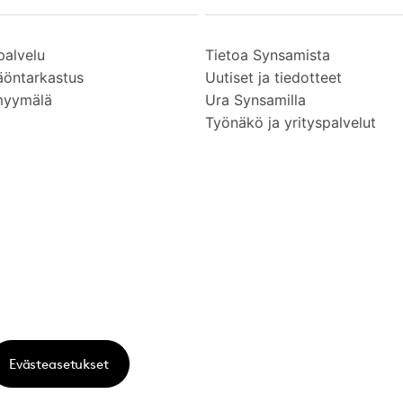
palvelu
Tietoa Synsamista
äöntarkastus
Uutiset ja tiedotteet
myymälä
Ura Synsamilla
Työnäkö ja yrityspalvelut
Evästeasetukset