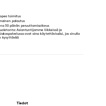
opea toimitus
lmainen palautus
ina 30 päivän peruuttamisoikeus
uoletonta: Asiantuntijamme liikkeissä ja
siakaspalvelussa ovat aina käytettävissäsi, jos sinulla
n kysyttävää
Tiedot