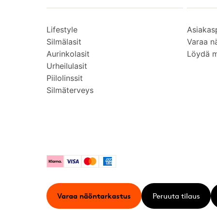
Lifestyle
Asiakas
Silmälasit
Varaa n
Aurinkolasit
Löydä 
Urheilulasit
Piilolinssit
Silmäterveys
Klarna
Visa
Mastercard
American Express
Varaa näöntarkastus
Peruuta tilaus