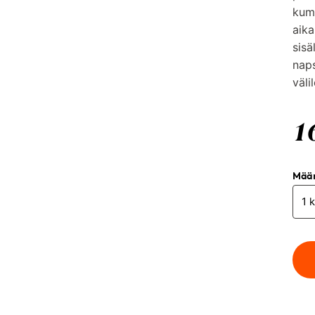
kum
aika
sisä
naps
väli
1
Mää