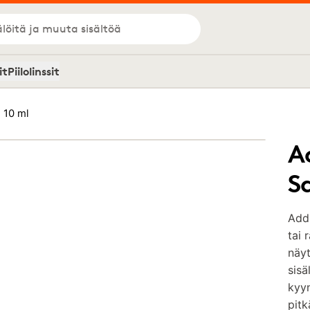
löitä ja muuta sisältöä
it
Piilolinssit
 10 ml
A
S
Add1
tai 
näy
sisä
kyyn
pitk