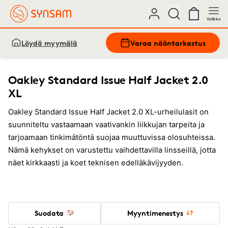
Valikko
Löydä myymälä
Varaa näöntarkastus
Oakley Standard Issue Half Jacket 2.0
XL
Oakley Standard Issue Half Jacket 2.0 XL-urheilulasit on
suunniteltu vastaamaan vaativankin liikkujan tarpeita ja
tarjoamaan tinkimätöntä suojaa muuttuvissa olosuhteissa.
Nämä kehykset on varustettu vaihdettavilla linsseillä, jotta
näet kirkkaasti ja koet teknisen edelläkävijyyden.
Suodata
Myyntimenestys