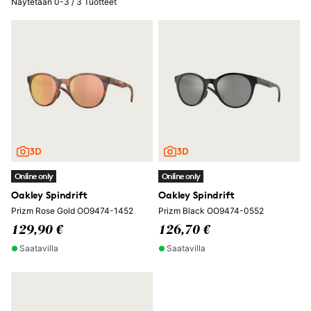
Näytetään 0-3 / 3 Tuotteet
Online only
Online only
Oakley Spindrift
Oakley Spindrift
Prizm Rose Gold OO9474-1452
Prizm Black OO9474-0552
129,90 €
126,70 €
Saatavilla
Saatavilla