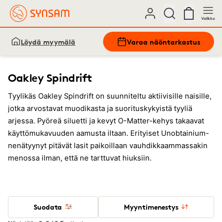
Valikko
Löydä myymälä
Varaa näöntarkastus
Oakley Spindrift
Tyylikäs Oakley Spindrift on suunniteltu aktiivisille naisille,
jotka arvostavat muodikasta ja suorituskykyistä tyyliä
arjessa. Pyöreä siluetti ja kevyt O-Matter-kehys takaavat
käyttömukavuuden aamusta iltaan. Erityiset Unobtainium-
nenätyynyt pitävät lasit paikoillaan vauhdikkaammassakin
menossa ilman, että ne tarttuvat hiuksiin.
Suodata
Myyntimenestys