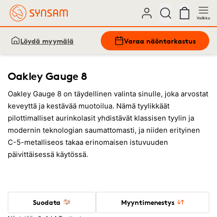
Valikko
Löydä myymälä
Varaa näöntarkastus
Oakley Gauge 8
Oakley Gauge 8 on täydellinen valinta sinulle, joka arvostat
keveyttä ja kestävää muotoilua. Nämä tyylikkäät
pilottimalliset aurinkolasit yhdistävät klassisen tyylin ja
modernin teknologian saumattomasti, ja niiden erityinen
C-5-metalliseos takaa erinomaisen istuvuuden
päivittäisessä käytössä.
Suodata
Myyntimenestys