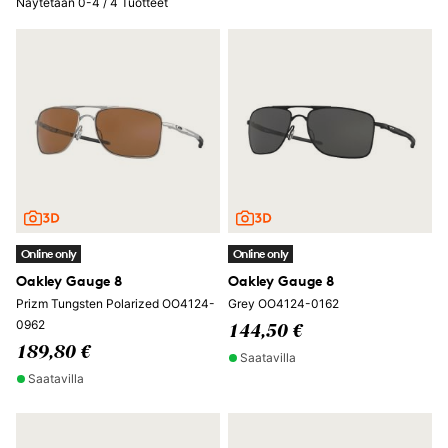
Näytetään 0-4 / 4 Tuotteet
Online only
Online only
Oakley Gauge 8
Oakley Gauge 8
Prizm Tungsten Polarized OO4124-
Grey OO4124-0162
0962
144,50 €
189,80 €
Saatavilla
Saatavilla