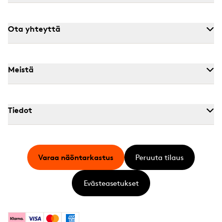
Ota yhteyttä
Meistä
Tiedot
Varaa näöntarkastus
Peruuta tilaus
Evästeasetukset
Klarna
Visa
Mastercard
American Express