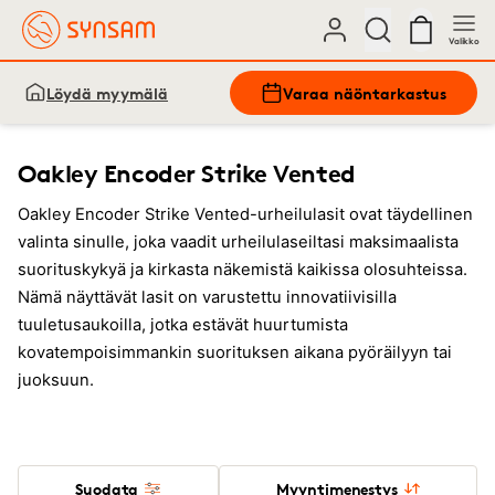
Valikko
Löydä myymälä
Varaa näöntarkastus
Oakley Encoder Strike Vented
Oakley Encoder Strike Vented-urheilulasit ovat täydellinen
valinta sinulle, joka vaadit urheilulaseiltasi maksimaalista
suorituskykyä ja kirkasta näkemistä kaikissa olosuhteissa.
Nämä näyttävät lasit on varustettu innovatiivisilla
tuuletusaukoilla, jotka estävät huurtumista
kovatempoisimmankin suorituksen aikana pyöräilyyn tai
juoksuun.
Suodata
Myyntimenestys