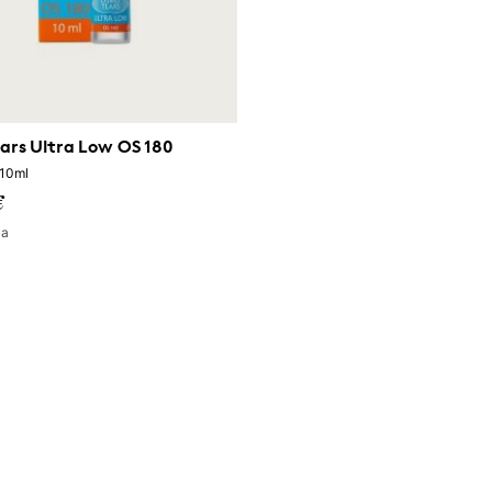
rs Ultra Low OS 180
 10ml
€
la