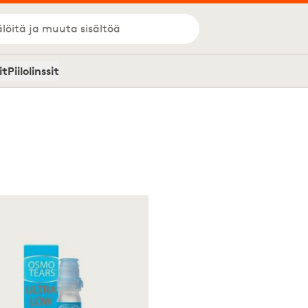
löitä ja muuta sisältöä
it
Piilolinssit