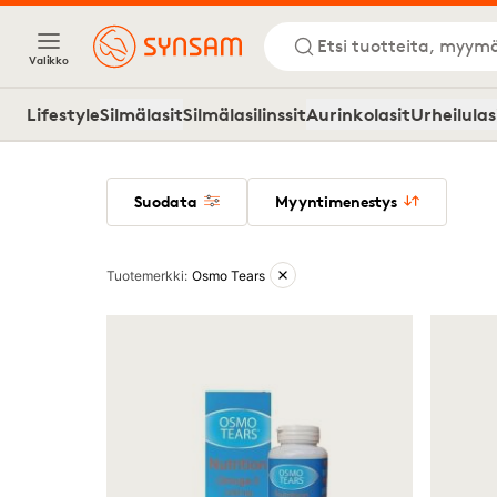
Etsi tuotteita, myymä
Valikko
Lifestyle
Silmälasit
Silmälasilinssit
Aurinkolasit
Urheilulas
Suodata
Myyntimenestys
Aktiiviset suodattimet
Tuotemerkki
:
Osmo Tears