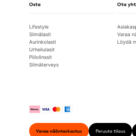
Osta
Ota yht
Lifestyle
Asiakas
Silmälasit
Varaa n
Aurinkolasit
Löydä 
Urheilulasit
Piilolinssit
Silmäterveys
Klarna
Visa
Mastercard
American Express
Varaa näöntarkastus
Peruuta tilaus