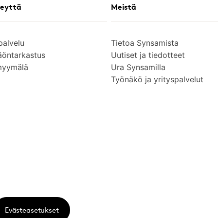
eyttä
Meistä
palvelu
Tietoa Synsamista
äöntarkastus
Uutiset ja tiedotteet
myymälä
Ura Synsamilla
Työnäkö ja yrityspalvelut
Evästeasetukset