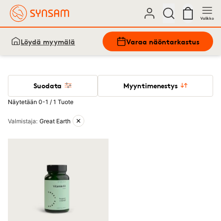
Valikko
Löydä myymälä
Varaa näöntarkastus
Suodata
Myyntimenestys
Näytetään 0-1 / 1 Tuote
Aktiiviset suodattimet
Valmistaja
:
Great Earth