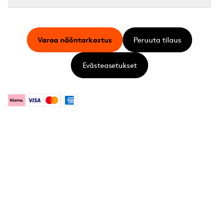
Varaa näöntarkastus
Peruuta tilaus
Evästeasetukset
Klarna
Visa
Mastercard
American Express