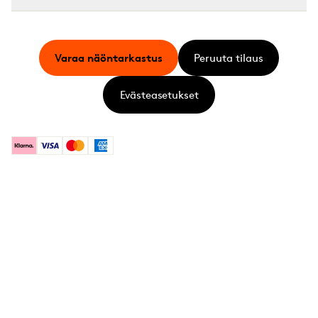
Varaa näöntarkastus
Peruuta tilaus
Evästeasetukset
Klarna
Visa
Mastercard
American Express