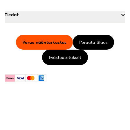
Tiedot
Varaa näöntarkastus
Peruuta tilaus
Evästeasetukset
Klarna
Visa
Mastercard
American Express