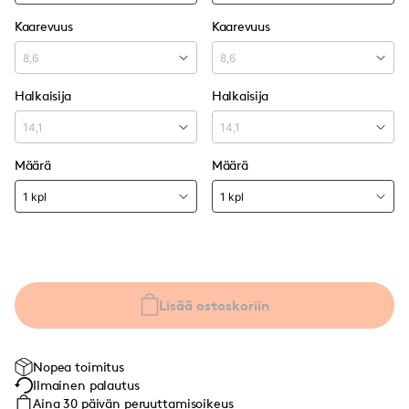
Kaarevuus
Kaarevuus
Halkaisija
Halkaisija
Määrä
Määrä
Lisää ostoskoriin
Nopea toimitus
Ilmainen palautus
Aina 30 päivän peruuttamisoikeus