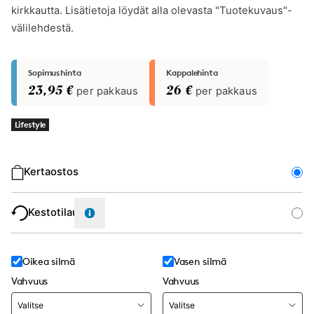
kirkkautta. Lisätietoja löydät alla olevasta "Tuotekuvaus"-
välilehdestä.
Sopimushinta
Kappalehinta
23,95 €
per pakkaus
26 €
per pakkaus
Lifestyle
Ostotyyppi
Kertaostos
Kestotilaus
Oikea silmä
Vasen silmä
Vahvuus
Vahvuus