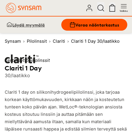
Valikko
Löydä myymälä
Varaa näöntarkastus
Synsam
Pilolinssit
Clariti
Clariti 1 Day 30/laatikko
Kertakäyttöpiilolinssit
Clariti 1 Day
30/laatikko
Clariti 1 day on silikonihydrogeelipiilolinssi, joka tarjoaa
korkean käyttömukavuuden, kirkkaan näön ja kosteutetun
tunteen koko päivän ajan. WetLoc®-teknologian ansiosta
kosteus sitoutuu linssiin ja auttaa pitämään sen
miellyttävänä aamusta iltaan, samalla kun materiaali
läpäisee runsaasti happea ja edistää silmien terveyttä sekä