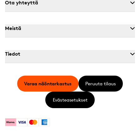
Ota yhteyttä
Meistä
Tiedot
Varaa näöntarkastus
Peruuta tilaus
Evästeasetukset
Klarna
Visa
Mastercard
American Express