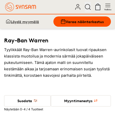
Valikko
Löydä myymälä
Varaa näöntarkastus
Ray-Ban Warren
Tyylikkäät Ray-Ban Warren-aurinkolasit tuovat ripauksen
klassista muotoilua ja modernia särmää jokapäiväiseen
pukeutumiseen. Tämä ajaton malli on suunniteltu
kestämään aikaa ja tarjoamaan erinomaisen suojan tyylistä
tinkimättä, korostaen kasvojesi parhaita piirteitä.
Suodata
Myyntimenestys
Näytetään 0-4 / 4 Tuotteet