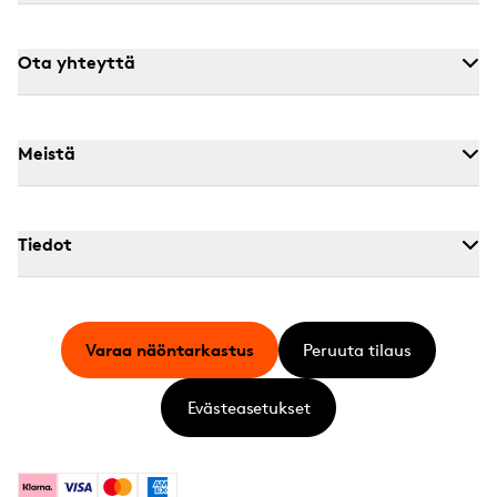
Ota yhteyttä
Meistä
Tiedot
Varaa näöntarkastus
Peruuta tilaus
Evästeasetukset
Klarna
Visa
Mastercard
American Express