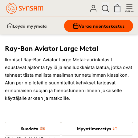
Valikko
Löydä myymälä
Varaa näöntarkastus
Ray-Ban Aviator Large Metal
Ikoniset Ray-Ban Aviator Large Metal-aurinkolasit
edustavat ajatonta tyyliä ja ensiluokkaista laatua, jotka ovat
tehneet tästä mallista maailman tunnetuimman klassikon.
Alun perin piloteille suunnitellut kehykset tarjoavat
erinomaisen suojan ja hienostuneen ilmeen jokaiselle
käyttäjälle arkeen ja matkoille.
Suodata
Myyntimenestys