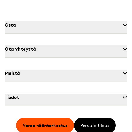
Osta
Ota yhteyttä
Meistä
Tiedot
Varaa näöntarkastus
Peruuta tilaus