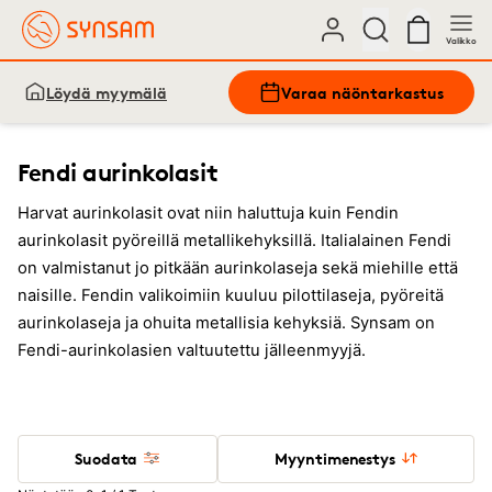
Valikko
Löydä myymälä
Varaa näöntarkastus
Fendi aurinkolasit
Harvat aurinkolasit ovat niin haluttuja kuin Fendin
aurinkolasit pyöreillä metallikehyksillä. Italialainen Fendi
on valmistanut jo pitkään aurinkolaseja sekä miehille että
naisille. Fendin valikoimiin kuuluu pilottilaseja, pyöreitä
aurinkolaseja ja ohuita metallisia kehyksiä. Synsam on
Fendi-aurinkolasien valtuutettu jälleenmyyjä.
Suodata
Myyntimenestys