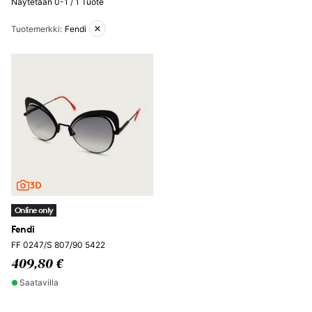
Näytetään 0-1 / 1 Tuote
Aktiiviset suodattimet
Tuotemerkki
:
Fendi
Online only
Fendi
FF 0247/S 807/90 5422
409,80 €
Saatavilla