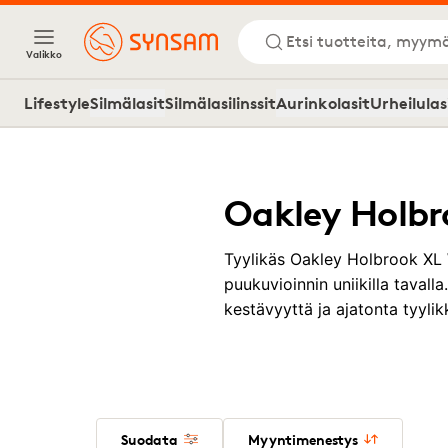
Etsi tuotteita, myymä
Valikko
Lifestyle
Silmälasit
Silmälasilinssit
Aurinkolasit
Urheilulas
Oakley Holbr
Tyylikäs Oakley Holbrook XL 
puukuvioinnin uniikilla tavall
kestävyyttä ja ajatonta tyylik
Suodata
Myyntimenestys