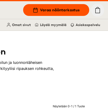
Varaa näöntarkastus
Omat sivut
Löydä myymälä
Asiakaspalvelu
on
ilun ja luonnonläheisen
ityyliisi ripauksen rohkeutta,
Näytetään 0-1 / 1 Tuote