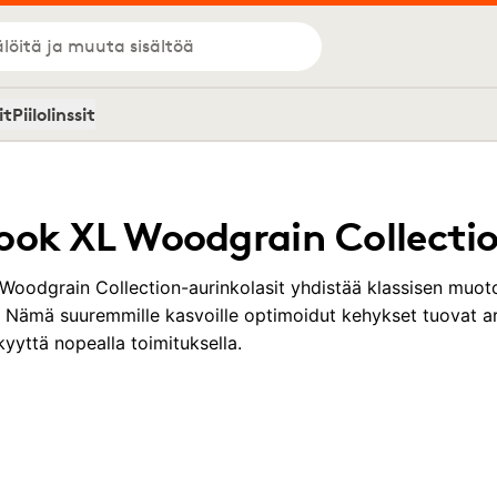
löitä ja muuta sisältöä
it
Piilolinssit
ook XL Woodgrain Collecti
Woodgrain Collection-aurinkolasit yhdistää klassisen muoto
a. Nämä suuremmille kasvoille optimoidut kehykset tuovat ark
kyyttä nopealla toimituksella.