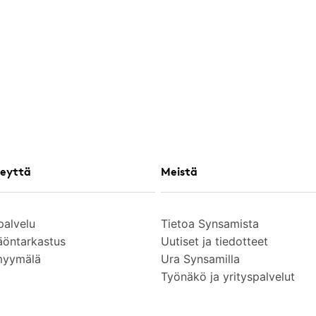
eyttä
Meistä
palvelu
Tietoa Synsamista
äöntarkastus
Uutiset ja tiedotteet
myymälä
Ura Synsamilla
Työnäkö ja yrityspalvelut