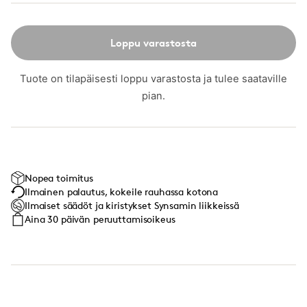
Loppu varastosta
Tuote on tilapäisesti loppu varastosta ja tulee saataville
pian.
Nopea toimitus
Ilmainen palautus, kokeile rauhassa kotona
Ilmaiset säädöt ja kiristykset Synsamin liikkeissä
Aina 30 päivän peruuttamisoikeus